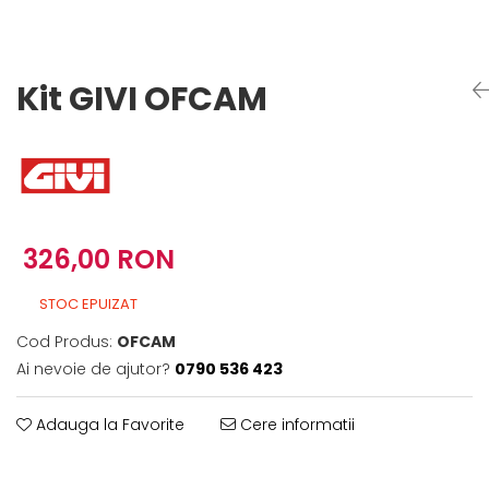
Imbracaminte Functionala
Copii
Chei si butuci
Geci si imbracaminte termica
Ghete si Cizme
Cadouri
Suporturi telefon
Casti Snowboard/Ski
Manusi Moto
Cadouri
Brelocuri
Kit GIVI OFCAM
Accesorii
Huse Moto
Protectii
Accesorii moto
GIRL POWER
Cadouri
Deflectoare
Parbriz universal
Proiectoare
326,00 RON
Cadouri
STOC EPUIZAT
Cod Produs:
OFCAM
Ai nevoie de ajutor?
0790 536 423
Adauga la Favorite
Cere informatii