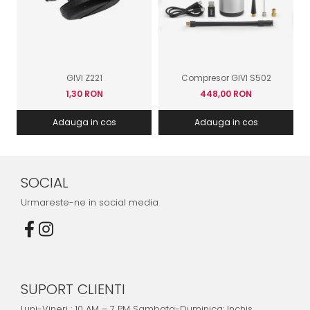
GIVI Z221
Compresor GIVI S502
1,30 RON
448,00 RON
Adauga in cos
Adauga in cos
SOCIAL
Urmareste-ne in social media
SUPORT CLIENTI
Luni-Vineri : 10 AM – 7 PM Sambata-Duminica: Inchis