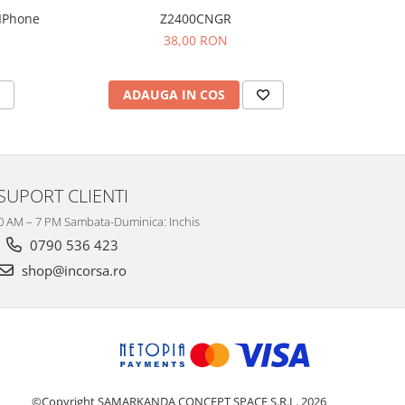
IPhone
Z2400CNGR
38,00 RON
ADAUGA IN COS
AD
SUPORT CLIENTI
10 AM – 7 PM Sambata-Duminica: Inchis
0790 536 423
shop@incorsa.ro
©Copyright SAMARKANDA CONCEPT SPACE S.R.L. 2026