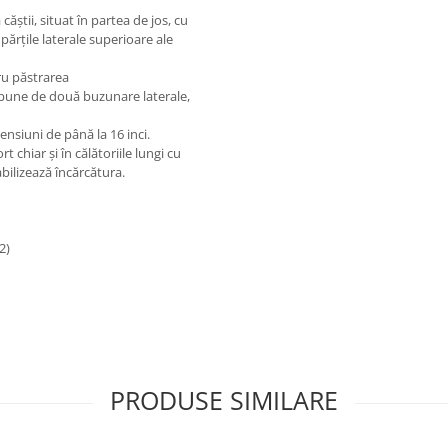
ăștii, situat în partea de jos, cu
părțile laterale superioare ale
u păstrarea
ispune de două buzunare laterale,
ensiuni de până la 16 inci.
chiar și în călătoriile lungi cu
bilizează încărcătura.
2)
PRODUSE SIMILARE