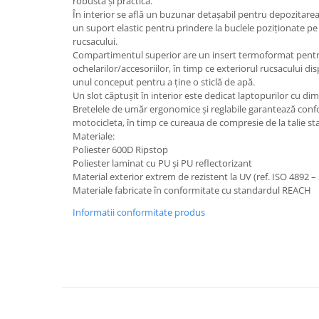
robustă și practică.
În interior se află un buzunar detașabil pentru depozitarea c
un suport elastic pentru prindere la buclele poziționate pe 
rucsacului.
Compartimentul superior are un insert termoformat pentr
ochelarilor/accesoriilor, în timp ce exteriorul rucsacului d
unul conceput pentru a ține o sticlă de apă.
Un slot căptușit în interior este dedicat laptopurilor cu dim
Bretelele de umăr ergonomice și reglabile garantează confort 
motocicleta, în timp ce cureaua de compresie de la talie sta
Materiale:
Poliester 600D Ripstop
Poliester laminat cu PU și PU reflectorizant
Material exterior extrem de rezistent la UV (ref. ISO 4892 – 
Materiale fabricate în conformitate cu standardul REACH
Informatii conformitate produs