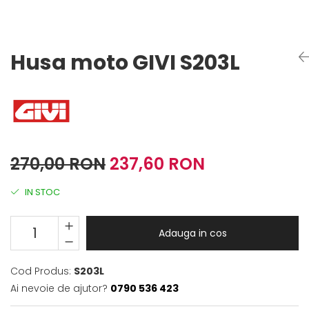
Imbracaminte Functionala
Copii
Chei si butuci
Geci si imbracaminte termica
Ghete si Cizme
Cadouri
Suporturi telefon
Casti Snowboard/Ski
Manusi Moto
Cadouri
Brelocuri
Husa moto GIVI S203L
Accesorii
Huse Moto
Protectii
Accesorii moto
GIRL POWER
Cadouri
Deflectoare
Parbriz universal
Proiectoare
270,00 RON
237,60 RON
Cadouri
IN STOC
Adauga in cos
Cod Produs:
S203L
Ai nevoie de ajutor?
0790 536 423