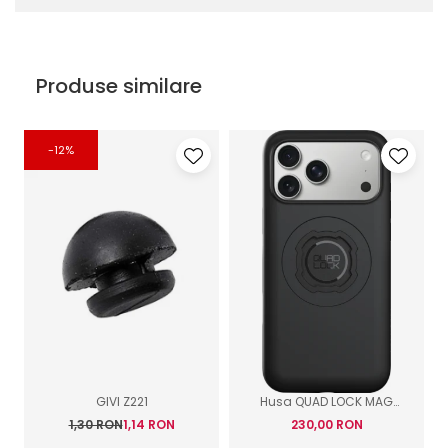
Produse similare
-12%
GIVI Z221
Husa QUAD LOCK MAG
Case IPhone
1,30 RON
1,14 RON
230,00 RON