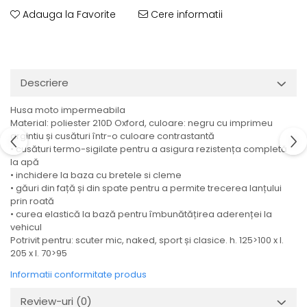
Adauga la Favorite
Cere informatii
Descriere
Husa moto impermeabila
Material: poliester 210D Oxford, culoare: negru cu imprimeu
argintiu și cusături într-o culoare contrastantă
• cusături termo-sigilate pentru a asigura rezistența completă
la apă
• inchidere la baza cu bretele si cleme
• găuri din față și din spate pentru a permite trecerea lanțului
prin roată
• curea elastică la bază pentru îmbunătățirea aderenței la
vehicul
Potrivit pentru: scuter mic, naked, sport și clasice. h. 125>100 x l.
205 x l. 70>95
Informatii conformitate produs
Review-uri
(0)