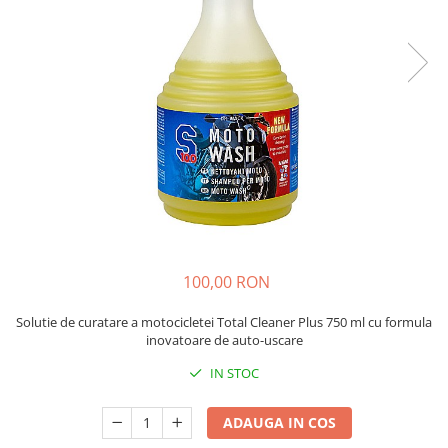
Imbracaminte Functionala
Copii
Chei si butuci
Geci si imbracaminte termica
Ghete si Cizme
Cadouri
Suporturi telefon
Casti Snowboard/Ski
Manusi Moto
Cadouri
Brelocuri
Accesorii
Huse Moto
Protectii
Accesorii moto
GIRL POWER
Cadouri
Deflectoare
Parbriz universal
Proiectoare
Cadouri
100,00 RON
Solutie de curatare a motocicletei Total Cleaner Plus 750 ml cu formula
inovatoare de auto-uscare
IN STOC
ADAUGA IN COS