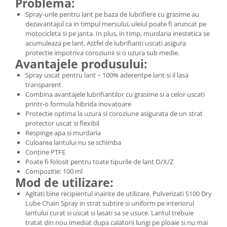
Problema:
Spray-urile pentru lant pe baza de lubrifiere cu grasime au
dezavantajul ca in timpul mersului, uleiul poate fi aruncat pe
motocicleta si pe janta. In plus, in timp, murdaria inestetica se
acumuleaza pe lant. Astfel de lubrifianti uscati asigura
protectie impotriva coroziunii si o uzura sub medie.
Avantajele produsului:
Spray uscat pentru lant – 100% aderentpe lant si il lasa
transparent
Combina avantajele lubrifiantilor cu grasime si a celor uscati
printr-o formula hibrida inovatoare
Protectie optima la uzura si coroziune asigurata de un strat
protector uscat si flexibil
Respinge apa si murdaria
Culoarea lantului nu se schimba
Conține PTFE
Poate fi folosit pentru toate tipurile de lant O/X/Z
Compozitie: 100 ml
Mod de utilizare:
Agitati bine recipientul inainte de utilizare. Pulverizati S100 Dry
Lube Chain Spray in strat subtire si uniform pe interiorul
lantului curat si uscat si lasati sa se usuce. Lantul trebuie
tratat din nou imediat dupa calatorii lungi pe ploaie si nu mai