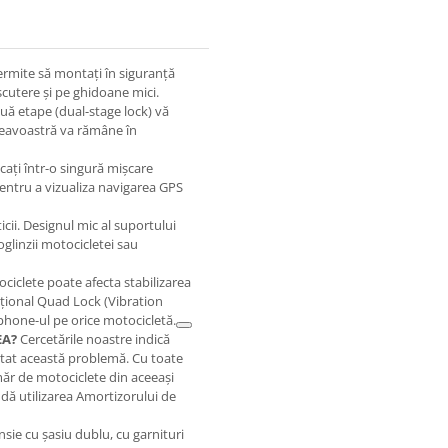
rmite să montați în siguranță
 scutere și pe ghidoane mici.
uă etape (dual-stage lock) vă
mneavoastră va rămâne în
ocați într-o singură mișcare
pentru a vizualiza navigarea GPS
cii. Designul mic al suportului
glinzii motocicletei sau
ociclete poate afecta stabilizarea
pțional Quad Lock (Vibration
hone-ul pe orice motocicletă.
EA?
Cercetările noastre indică
ntat această problemă. Cu toate
măr de motociclete din aceeași
ă utilizarea Amortizorului de
ie cu șasiu dublu, cu garnituri