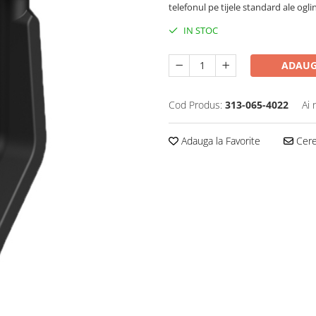
telefonul pe tijele standard ale ogli
IN STOC
ADAUG
Cod Produs:
313-065-4022
Ai 
Adauga la Favorite
Cere 