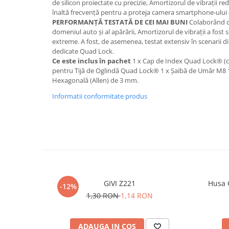
de silicon proiectate cu precizie, Amortizorul de vibrații re
înaltă frecvență pentru a proteja camera smartphone-ulu
PERFORMANȚĂ TESTATĂ DE CEI MAI BUNI
Colaborând cu 
domeniul auto și al apărării, Amortizorul de vibrații a fos
extreme. A fost, de asemenea, testat extensiv în scenarii di
dedicate Quad Lock.
Ce este inclus în pachet
1 x Cap de Index Quad Lock® (cu
pentru Tijă de Oglindă Quad Lock® 1 x Șaibă de Umăr M8 1
Hexagonală (Allen) de 3 mm.
Informatii conformitate produs
GIVI Z221
Husa 
-12%
1,30 RON
1,14 RON
ADAUGA IN COS