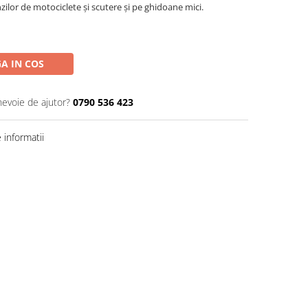
nzilor de motociclete și scutere și pe ghidoane mici.
A IN COS
nevoie de ajutor?
0790 536 423
informatii