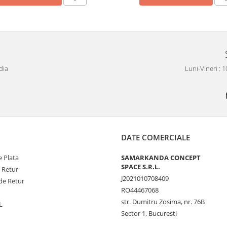
dia
Luni-Vineri : 
DATE COMERCIALE
 Plata
SAMARKANDA CONCEPT
SPACE S.R.L.
e Retur
J2021010708409
de Retur
RO44467068
str. Dumitru Zosima, nr. 76B
L
Sector 1, Bucuresti