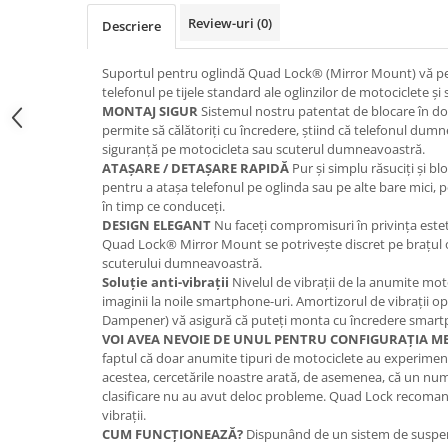
Review-uri
(0)
Descriere
Suportul pentru oglindă Quad Lock® (Mirror Mount) vă pe
telefonul pe tijele standard ale oglinzilor de motociclete și
MONTAJ SIGUR
Sistemul nostru patentat de blocare în do
permite să călătoriți cu încredere, știind că telefonul du
siguranță pe motocicleta sau scuterul dumneavoastră.
ATAȘARE / DETAȘARE RAPIDĂ
Pur și simplu răsuciți și bl
pentru a atașa telefonul pe oglinda sau pe alte bare mici, 
în timp ce conduceți.
DESIGN ELEGANT
Nu faceți compromisuri în privința esteti
Quad Lock® Mirror Mount se potrivește discret pe brațul o
scuterului dumneavoastră.
Soluție anti-vibrații
Nivelul de vibrații de la anumite mot
imaginii la noile smartphone-uri. Amortizorul de vibrații o
Dampener) vă asigură că puteți monta cu încredere smartp
VOI AVEA NEVOIE DE UNUL PENTRU CONFIGURAȚIA M
faptul că doar anumite tipuri de motociclete au experime
acestea, cercetările noastre arată, de asemenea, că un nu
clasificare nu au avut deloc probleme. Quad Lock recomand
vibrații.
CUM FUNCȚIONEAZĂ?
Dispunând de un sistem de suspens