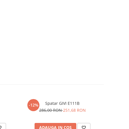
Spatar GIVI E111B
-12%
-12%
N
286,00 RON
251,68 RON
8
ADAUGA IN COS
AD