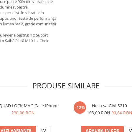
duce peste 90% din vibrațiile de
i dumneavoastră.
specialiști în vibrații din
t supus unor teste de performanță
n lumea reală, grație comunității
 levier albastru) 1 x Suport
 x Șaibă Plată M10 1 x Cheie
PRODUSE SIMILARE
QUAD LOCK MAG Case IPhone
Husa sa GIVI S210
-12%
230,00 RON
103,00 RON
90,64 RO
VEZI VARIANTE
ADAUGA IN COS