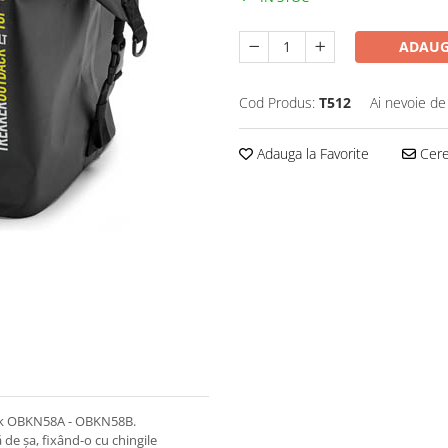
ADAUG
Cod Produs:
T512
Ai nevoie de
Adauga la Favorite
Cere 
ack OBKN58A - OBKN58B.
 de șa, fixând-o cu chingile