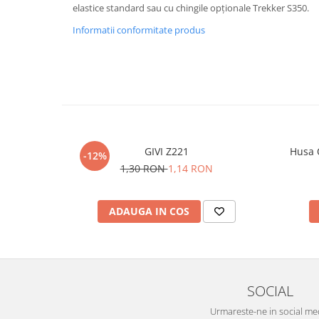
elastice standard sau cu chingile opționale Trekker S350.
Informatii conformitate produs
GIVI Z221
Husa 
-12%
1,30 RON
1,14 RON
ADAUGA IN COS
SOCIAL
Urmareste-ne in social me