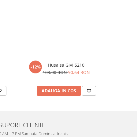
Husa sa GIVI S210
-12%
-12%
103,00 RON
90,64 RON
28
ADAUGA IN COS
AD
SUPORT CLIENTI
10 AM – 7 PM Sambata-Duminica: Inchis