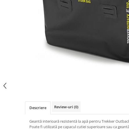
Imbracaminte Functionala
Copii
Chei si butuci
Geci si imbracaminte termica
Ghete si Cizme
Cadouri
Suporturi telefon
Casti Snowboard/Ski
Manusi Moto
Cadouri
Brelocuri
Accesorii
Huse Moto
Protectii
Accesorii moto
GIRL POWER
Cadouri
Deflectoare
Parbriz universal
Proiectoare
Cadouri
Review-uri
(0)
Descriere
Geantă interioară rezistentă la apă pentru Trekker Outb
Poate fi utilizată pe capacul cutiei superioare sau ca geantă