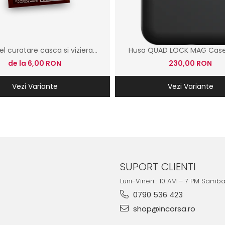
el curatare casca si viziera
Husa QUAD LOCK MAG Case
S100
de la 6,00 RON
230,00 RON
Vezi Variante
Vezi Variante
SUPORT CLIENTI
Luni-Vineri : 10 AM – 7 PM Samb
0790 536 423
shop@incorsa.ro