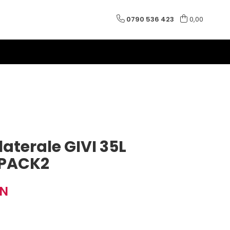
0790 536 423
0,00
laterale GIVI 35L
PACK2
ON