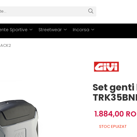
nte Sportive
Streetwear
Incorsa
NPACK2
Set genti 
TRK35BN
1.884,00 R
STOC EPUIZAT