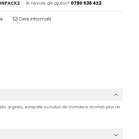
BNPACK2
Ai nevoie de ajutor?
0790 536 423
te
Cere informatii
astic argintiu, echipate cu butuc de închidere asortați plus un