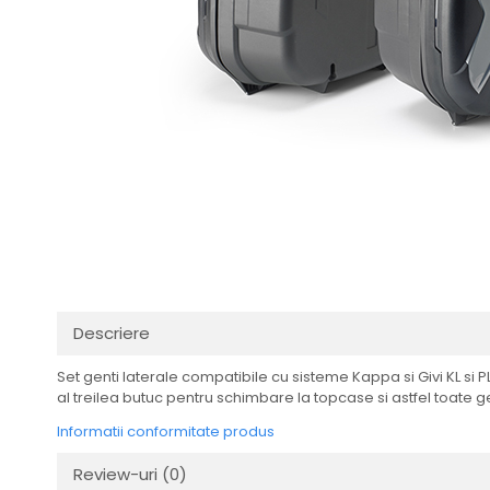
Imbracaminte Functionala
Copii
Chei si butuci
Geci si imbracaminte termica
Ghete si Cizme
Cadouri
Suporturi telefon
Casti Snowboard/Ski
Manusi Moto
Cadouri
Brelocuri
Accesorii
Huse Moto
Protectii
Accesorii moto
GIRL POWER
Cadouri
Deflectoare
Parbriz universal
Proiectoare
Cadouri
Descriere
Set genti laterale compatibile cu sisteme Kappa si Givi KL si PL
al treilea butuc pentru schimbare la topcase si astfel toate g
Informatii conformitate produs
Review-uri
(0)