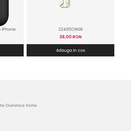
 IPhone
Z2400CNGR
38,00 RON
Adauga in cos
ata-Duminica: Inchis