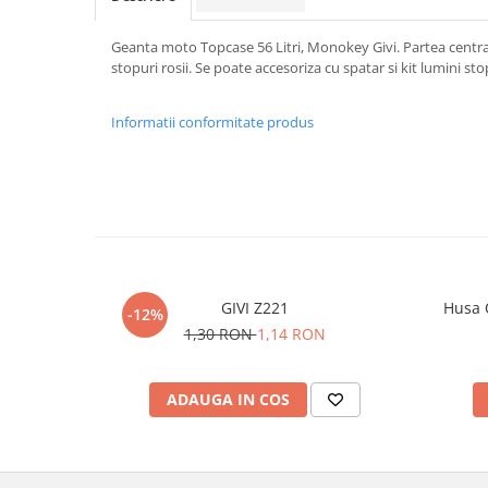
Geanta moto Topcase 56 Litri, Monokey Givi. Partea centrala
stopuri rosii. Se poate accesoriza cu spatar si kit lumini sto
Informatii conformitate produs
GIVI Z221
Husa 
-12%
1,30 RON
1,14 RON
ADAUGA IN COS