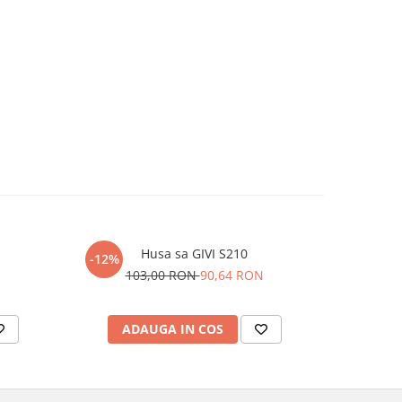
Husa sa GIVI S210
-12%
-12%
103,00 RON
90,64 RON
28
ADAUGA IN COS
AD