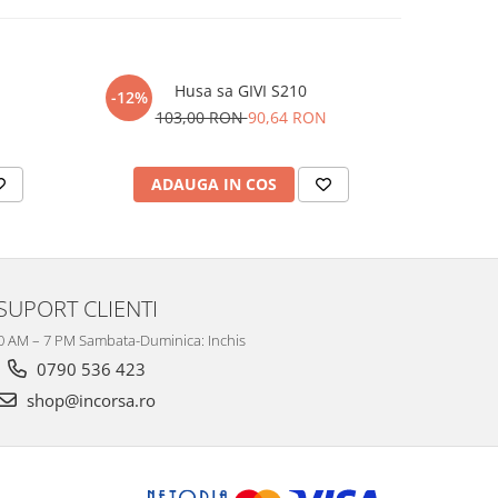
Husa sa GIVI S210
-12%
-12%
103,00 RON
90,64 RON
4
ADAUGA IN COS
AD
SUPORT CLIENTI
10 AM – 7 PM Sambata-Duminica: Inchis
0790 536 423
shop@incorsa.ro