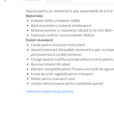
Geantă pentru șa, rezistentă la apă, expandabilă de la 9 la 12
Materiale:
Poliester 600D și Poliester 1680D
Bază acoperită cu material antiderapant
Material exterior cu rezistență ridicată la UV (ISO 4892 –
Fabricată conform recomandărilor REACH
Dotări standard:
Curele pentru fixare pe motocicletă
Geantă interioară detașabilă, rezistentă la apă, cu impe
ploi puternice și condiții extreme)
Chingă elastică multifuncțională reflectorizantă pentr
Buzunar interior din plasă
Element compatibil pentru fixarea unui lacăt de siguranț
Curea de umăr reglabilă pentru transport
Mâner pentru transport ușor
Inserții reflectorizante pentru vizibilitate sporită
Informatii conformitate produs