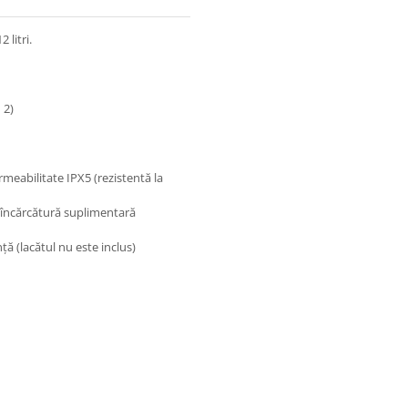
 litri.
 2)
rmeabilitate IPX5 (rezistentă la
u încărcătură suplimentară
ă (lacătul nu este inclus)