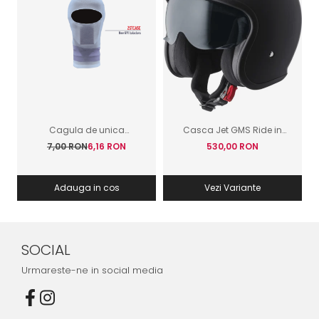
Cagula de unica
Casca Jet GMS Ride in
folosinta GIVI
Italy Negru Mat
7,00 RON
6,16 RON
530,00 RON
Adauga in cos
Vezi Variante
SOCIAL
Urmareste-ne in social media