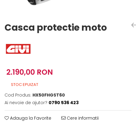
Imbracaminte Functionala
Copii
Chei si butuci
Geci si imbracaminte termica
Ghete si Cizme
Cadouri
Suporturi telefon
Casti Snowboard/Ski
Manusi Moto
Cadouri
Brelocuri
Casca protectie moto
Accesorii
Huse Moto
Protectii
Accesorii moto
GIRL POWER
Cadouri
Deflectoare
Parbriz universal
Proiectoare
2.190,00 RON
Cadouri
STOC EPUIZAT
Cod Produs:
HX50FHGST60
Ai nevoie de ajutor?
0790 536 423
Adauga la Favorite
Cere informatii